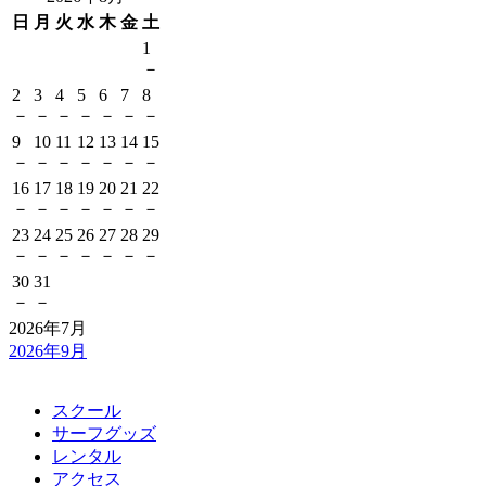
日
月
火
水
木
金
土
1
－
2
3
4
5
6
7
8
－
－
－
－
－
－
－
9
10
11
12
13
14
15
－
－
－
－
－
－
－
16
17
18
19
20
21
22
－
－
－
－
－
－
－
23
24
25
26
27
28
29
－
－
－
－
－
－
－
30
31
－
－
2026年7月
2026年9月
スクール
サーフグッズ
レンタル
アクセス